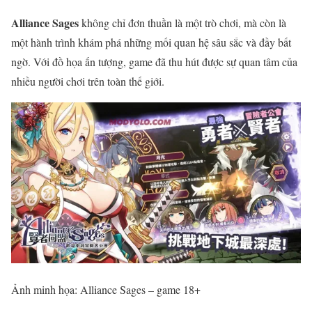
Alliance Sages
không chỉ đơn thuần là một trò chơi, mà còn là
một hành trình khám phá những mối quan hệ sâu sắc và đầy bất
ngờ. Với đồ họa ấn tượng, game đã thu hút được sự quan tâm của
nhiều người chơi trên toàn thế giới.
Ảnh minh họa: Alliance Sages – game 18+