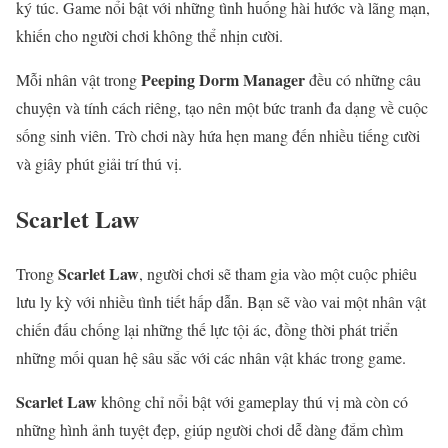
ký túc. Game nổi bật với những tình huống hài hước và lãng mạn,
khiến cho người chơi không thể nhịn cười.
Peeping Dorm Manager
Mỗi nhân vật trong
đều có những câu
chuyện và tính cách riêng, tạo nên một bức tranh đa dạng về cuộc
sống sinh viên. Trò chơi này hứa hẹn mang đến nhiều tiếng cười
và giây phút giải trí thú vị.
Scarlet Law
Scarlet Law
Trong
, người chơi sẽ tham gia vào một cuộc phiêu
lưu ly kỳ với nhiều tình tiết hấp dẫn. Bạn sẽ vào vai một nhân vật
chiến đấu chống lại những thế lực tội ác, đồng thời phát triển
những mối quan hệ sâu sắc với các nhân vật khác trong game.
Scarlet Law
không chỉ nổi bật với gameplay thú vị mà còn có
những hình ảnh tuyệt đẹp, giúp người chơi dễ dàng đắm chìm