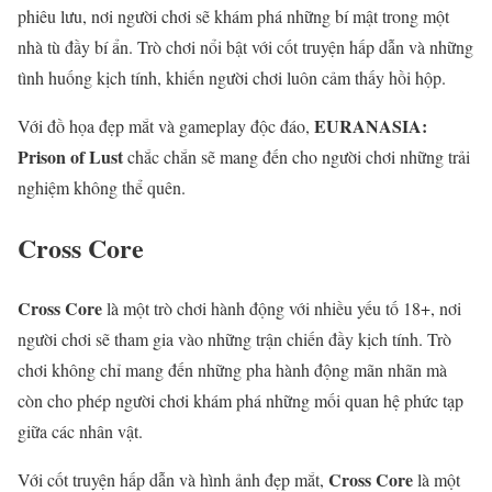
phiêu lưu, nơi người chơi sẽ khám phá những bí mật trong một
nhà tù đầy bí ẩn. Trò chơi nổi bật với cốt truyện hấp dẫn và những
tình huống kịch tính, khiến người chơi luôn cảm thấy hồi hộp.
EURANASIA:
Với đồ họa đẹp mắt và gameplay độc đáo,
Prison of Lust
chắc chắn sẽ mang đến cho người chơi những trải
nghiệm không thể quên.
Cross Core
Cross Core
là một trò chơi hành động với nhiều yếu tố 18+, nơi
người chơi sẽ tham gia vào những trận chiến đầy kịch tính. Trò
chơi không chỉ mang đến những pha hành động mãn nhãn mà
còn cho phép người chơi khám phá những mối quan hệ phức tạp
giữa các nhân vật.
Cross Core
Với cốt truyện hấp dẫn và hình ảnh đẹp mắt,
là một