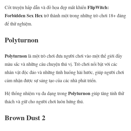
FlipWitch:
Cốt truyện hấp dẫn và đồ họa đẹp mắt khiến
Forbidden Sex Hex
trở thành một trong những trò chơi 18+ đáng
để thử nghiệm.
Polyturnon
Polyturnon
là một trò chơi đưa người chơi vào một thế giới đầy
màu sắc và những câu chuyện thú vị. Trò chơi nổi bật với các
nhân vật độc đáo và những tình huống hài hước, giúp người chơi
cảm nhận được sự sáng tạo của các nhà phát triển.
Polyturnon
Hệ thống nhiệm vụ đa dạng trong
giúp tăng tính thử
thách và giữ cho người chơi luôn hứng thú.
Brown Dust 2