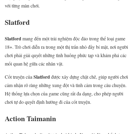
với từng màn chơi.
Slatford
Slatford
mang đến một trải nghiệm độc đáo trong thể loại game
18+. Trò chơi diễn ra trong một thị trấn nhỏ đầy bí mật, nơi người
chơi phải giải quyết những tình huống phức tạp và khám phá các
mối quan hệ giữa các nhân vật.
Slatford
Cốt truyện của
được xây dựng chặt chẽ, giúp người chơi
cảm nhận rõ ràng những xung đột và tình cảm trong câu chuyện.
Hệ thống lựa chọn của game cũng rất đa dạng, cho phép người
chơi tự do quyết định hướng đi của cốt truyện.
Action Taimanin