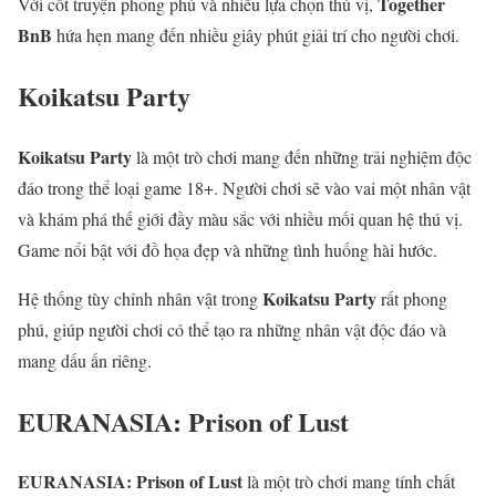
Together
Với cốt truyện phong phú và nhiều lựa chọn thú vị,
BnB
hứa hẹn mang đến nhiều giây phút giải trí cho người chơi.
Koikatsu Party
Koikatsu Party
là một trò chơi mang đến những trải nghiệm độc
đáo trong thể loại game 18+. Người chơi sẽ vào vai một nhân vật
và khám phá thế giới đầy màu sắc với nhiều mối quan hệ thú vị.
Game nổi bật với đồ họa đẹp và những tình huống hài hước.
Koikatsu Party
Hệ thống tùy chỉnh nhân vật trong
rất phong
phú, giúp người chơi có thể tạo ra những nhân vật độc đáo và
mang dấu ấn riêng.
EURANASIA: Prison of Lust
EURANASIA: Prison of Lust
là một trò chơi mang tính chất