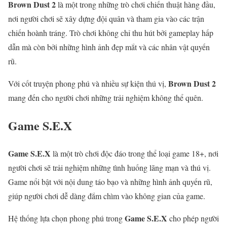
Brown Dust 2
là một trong những trò chơi chiến thuật hàng đầu,
nơi người chơi sẽ xây dựng đội quân và tham gia vào các trận
chiến hoành tráng. Trò chơi không chỉ thu hút bởi gameplay hấp
dẫn mà còn bởi những hình ảnh đẹp mắt và các nhân vật quyến
rũ.
Brown Dust 2
Với cốt truyện phong phú và nhiều sự kiện thú vị,
mang đến cho người chơi những trải nghiệm không thể quên.
Game S.E.X
Game S.E.X
là một trò chơi độc đáo trong thể loại game 18+, nơi
người chơi sẽ trải nghiệm những tình huống lãng mạn và thú vị.
Game nổi bật với nội dung táo bạo và những hình ảnh quyến rũ,
giúp người chơi dễ dàng đắm chìm vào không gian của game.
Game S.E.X
Hệ thống lựa chọn phong phú trong
cho phép người