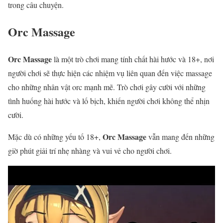
trong câu chuyện.
Orc Massage
Orc Massage
là một trò chơi mang tính chất hài hước và 18+, nơi
người chơi sẽ thực hiện các nhiệm vụ liên quan đến việc massage
cho những nhân vật orc mạnh mẽ. Trò chơi gây cười với những
tình huống hài hước và lố bịch, khiến người chơi không thể nhịn
cười.
Orc Massage
Mặc dù có những yếu tố 18+,
vẫn mang đến những
giờ phút giải trí nhẹ nhàng và vui vẻ cho người chơi.