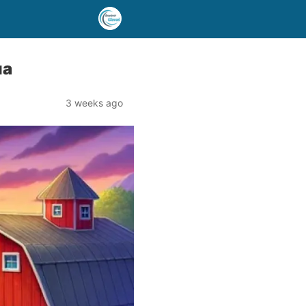
ua
3 weeks ago