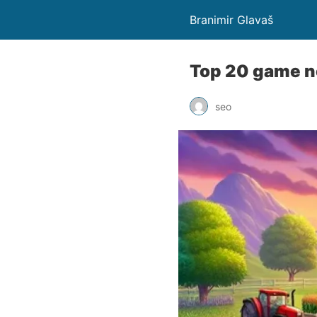
Branimir Glavaš
Top 20 game nô
seo