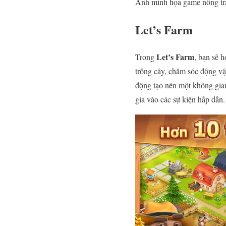
Ảnh minh họa game nông trạ
Let’s Farm
Let’s Farm
Trong
, bạn sẽ 
trồng cây, chăm sóc động vật
động tạo nên một không gian
gia vào các sự kiện hấp dẫn.