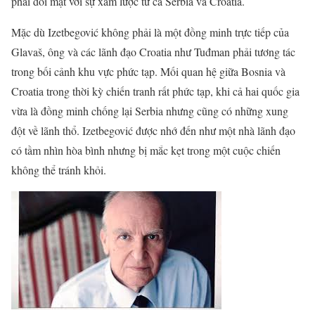
phải đối mặt với sự xâm lược từ cả Serbia và Croatia.
Mặc dù Izetbegović không phải là một đồng minh trực tiếp của
Glavaš, ông và các lãnh đạo Croatia như Tuđman phải tương tác
trong bối cảnh khu vực phức tạp. Mối quan hệ giữa Bosnia và
Croatia trong thời kỳ chiến tranh rất phức tạp, khi cả hai quốc gia
vừa là đồng minh chống lại Serbia nhưng cũng có những xung
đột về lãnh thổ. Izetbegović được nhớ đến như một nhà lãnh đạo
có tầm nhìn hòa bình nhưng bị mắc kẹt trong một cuộc chiến
không thể tránh khỏi.