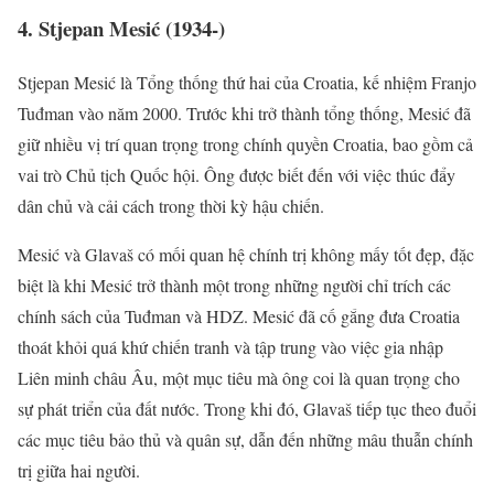
4. Stjepan Mesić (1934-)
Stjepan Mesić là Tổng thống thứ hai của Croatia, kế nhiệm Franjo
Tuđman vào năm 2000. Trước khi trở thành tổng thống, Mesić đã
giữ nhiều vị trí quan trọng trong chính quyền Croatia, bao gồm cả
vai trò Chủ tịch Quốc hội. Ông được biết đến với việc thúc đẩy
dân chủ và cải cách trong thời kỳ hậu chiến.
Mesić và Glavaš có mối quan hệ chính trị không mấy tốt đẹp, đặc
biệt là khi Mesić trở thành một trong những người chỉ trích các
chính sách của Tuđman và HDZ. Mesić đã cố gắng đưa Croatia
thoát khỏi quá khứ chiến tranh và tập trung vào việc gia nhập
Liên minh châu Âu, một mục tiêu mà ông coi là quan trọng cho
sự phát triển của đất nước. Trong khi đó, Glavaš tiếp tục theo đuổi
các mục tiêu bảo thủ và quân sự, dẫn đến những mâu thuẫn chính
trị giữa hai người.