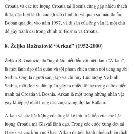
Croatia và các lực lượng Croatia tại Bosnia cũng gặp nhiều thách
thức, đặc biệt là khi các lợi ích chính trị và quân sự mâu thuẫn.
Boban qua đời vào năm 1997, và di sản của ông vẫn là một chủ
đề gây tranh cãi trong chính trị Bosnia và Croatia.
8. Željko Ražnatović “Arkan” (1952-2000)
Željko Ražnatović, thường được biết đến với biệt danh “Arkan”,
là một lãnh đạo dân quân và tội phạm chiến tranh nổi tiếng người
Serbia. Ông là người sáng lập và chỉ huy Lực lượng Vệ binh
Serbia, một đơn vị dân quân gây ra nhiều tội ác trong cuộc chiến
tranh tại Croatia và Bosnia. Arkan là một trong những nhân vật
gây khiếp sợ nhất trong các cuộc xung đột tại Balkan.
Arkan và các lực lượng của ông là kẻ thù trực tiếp của các lực
lượng Croatia mà Glavaš lãnh đạo. Trong các cuộc xung đột tại
Osijek và các khu vực khác, Arkan đã tiến hành nhiều chiến dịch