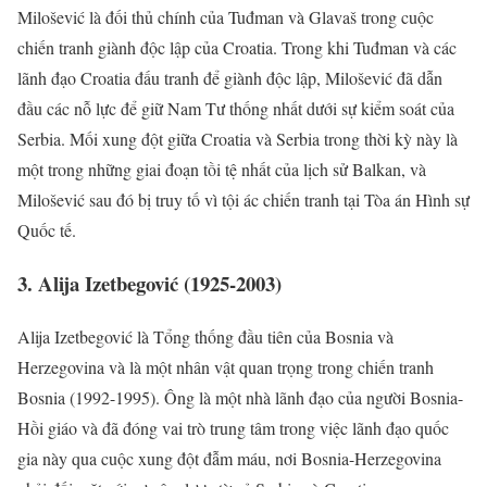
Milošević là đối thủ chính của Tuđman và Glavaš trong cuộc
chiến tranh giành độc lập của Croatia. Trong khi Tuđman và các
lãnh đạo Croatia đấu tranh để giành độc lập, Milošević đã dẫn
đầu các nỗ lực để giữ Nam Tư thống nhất dưới sự kiểm soát của
Serbia. Mối xung đột giữa Croatia và Serbia trong thời kỳ này là
một trong những giai đoạn tồi tệ nhất của lịch sử Balkan, và
Milošević sau đó bị truy tố vì tội ác chiến tranh tại Tòa án Hình sự
Quốc tế.
3. Alija Izetbegović (1925-2003)
Alija Izetbegović là Tổng thống đầu tiên của Bosnia và
Herzegovina và là một nhân vật quan trọng trong chiến tranh
Bosnia (1992-1995). Ông là một nhà lãnh đạo của người Bosnia-
Hồi giáo và đã đóng vai trò trung tâm trong việc lãnh đạo quốc
gia này qua cuộc xung đột đẫm máu, nơi Bosnia-Herzegovina