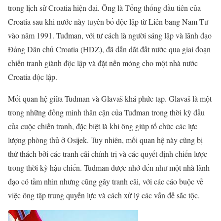
trong lịch sử Croatia hiện đại. Ông là Tổng thống đầu tiên của
Croatia sau khi nước này tuyên bố độc lập từ Liên bang Nam Tư
vào năm 1991. Tuđman, với tư cách là người sáng lập và lãnh đạo
Đảng Dân chủ Croatia (HDZ), đã dẫn dắt đất nước qua giai đoạn
chiến tranh giành độc lập và đặt nền móng cho một nhà nước
Croatia độc lập.
Mối quan hệ giữa Tuđman và Glavaš khá phức tạp. Glavaš là một
trong những đồng minh thân cận của Tuđman trong thời kỳ đầu
của cuộc chiến tranh, đặc biệt là khi ông giúp tổ chức các lực
lượng phòng thủ ở Osijek. Tuy nhiên, mối quan hệ này cũng bị
thử thách bởi các tranh cãi chính trị và các quyết định chiến lược
trong thời kỳ hậu chiến. Tuđman được nhớ đến như một nhà lãnh
đạo có tầm nhìn nhưng cũng gây tranh cãi, với các cáo buộc về
việc ông tập trung quyền lực và cách xử lý các vấn đề sắc tộc.