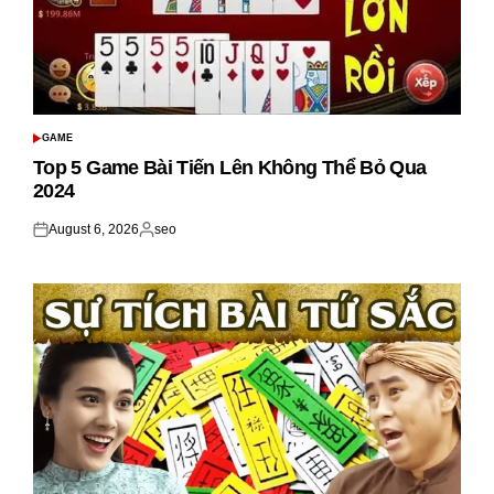
GAME
POSTED
IN
Top 5 Game Bài Tiến Lên Không Thể Bỏ Qua
2024
August 6, 2026
seo
Posted
Posted
on
by