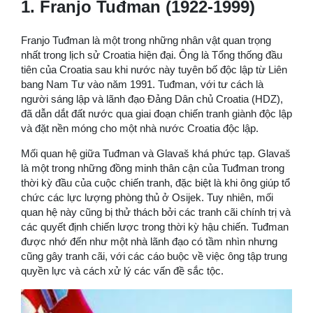
1. Franjo Tuđman (1922-1999)
Franjo Tuđman là một trong những nhân vật quan trọng
nhất trong lịch sử Croatia hiện đại. Ông là Tổng thống đầu
tiên của Croatia sau khi nước này tuyên bố độc lập từ Liên
bang Nam Tư vào năm 1991. Tuđman, với tư cách là
người sáng lập và lãnh đạo Đảng Dân chủ Croatia (HDZ),
đã dẫn dắt đất nước qua giai đoạn chiến tranh giành độc lập
và đặt nền móng cho một nhà nước Croatia độc lập.
Mối quan hệ giữa Tuđman và Glavaš khá phức tạp. Glavaš
là một trong những đồng minh thân cận của Tuđman trong
thời kỳ đầu của cuộc chiến tranh, đặc biệt là khi ông giúp tổ
chức các lực lượng phòng thủ ở Osijek. Tuy nhiên, mối
quan hệ này cũng bị thử thách bởi các tranh cãi chính trị và
các quyết định chiến lược trong thời kỳ hậu chiến. Tuđman
được nhớ đến như một nhà lãnh đạo có tầm nhìn nhưng
cũng gây tranh cãi, với các cáo buộc về việc ông tập trung
quyền lực và cách xử lý các vấn đề sắc tộc.