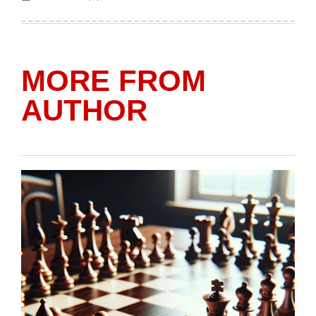
Posted
Posted
on
by
MORE FROM
AUTHOR