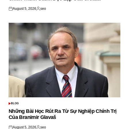
August 5, 2026
seo
Posted
Posted
on
by
BLOG
POSTED
IN
Những Bài Học Rút Ra Từ Sự Nghiệp Chính Trị
Của Branimir Glavaš
August 5, 2026
seo