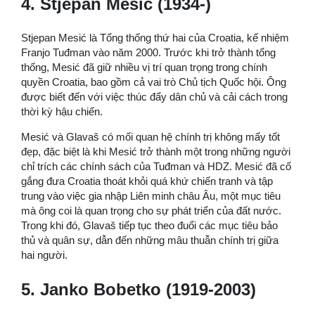
4. Stjepan Mesić (1934-)
Stjepan Mesić là Tổng thống thứ hai của Croatia, kế nhiệm
Franjo Tuđman vào năm 2000. Trước khi trở thành tổng
thống, Mesić đã giữ nhiều vị trí quan trọng trong chính
quyền Croatia, bao gồm cả vai trò Chủ tịch Quốc hội. Ông
được biết đến với việc thúc đẩy dân chủ và cải cách trong
thời kỳ hậu chiến.
Mesić và Glavaš có mối quan hệ chính trị không mấy tốt
đẹp, đặc biệt là khi Mesić trở thành một trong những người
chỉ trích các chính sách của Tuđman và HDZ. Mesić đã cố
gắng đưa Croatia thoát khỏi quá khứ chiến tranh và tập
trung vào việc gia nhập Liên minh châu Âu, một mục tiêu
mà ông coi là quan trọng cho sự phát triển của đất nước.
Trong khi đó, Glavaš tiếp tục theo đuổi các mục tiêu bảo
thủ và quân sự, dẫn đến những mâu thuẫn chính trị giữa
hai người.
5. Janko Bobetko (1919-2003)