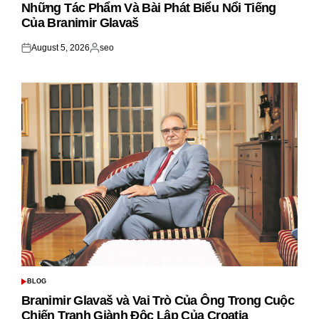
IN
Những Tác Phẩm Và Bài Phát Biểu Nổi Tiếng
Của Branimir Glavaš
August 5, 2026
seo
Posted
Posted
on
by
BLOG
POSTED
IN
Branimir Glavaš và Vai Trò Của Ông Trong Cuộc
Chiến Tranh Giành Độc Lập Của Croatia