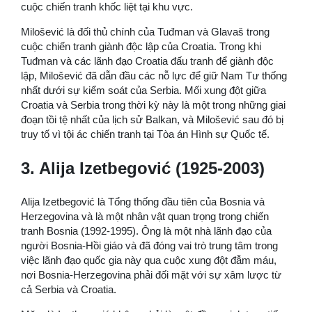
cuộc chiến tranh khốc liệt tại khu vực.
Milošević là đối thủ chính của Tuđman và Glavaš trong
cuộc chiến tranh giành độc lập của Croatia. Trong khi
Tuđman và các lãnh đạo Croatia đấu tranh để giành độc
lập, Milošević đã dẫn đầu các nỗ lực để giữ Nam Tư thống
nhất dưới sự kiểm soát của Serbia. Mối xung đột giữa
Croatia và Serbia trong thời kỳ này là một trong những giai
đoạn tồi tệ nhất của lịch sử Balkan, và Milošević sau đó bị
truy tố vì tội ác chiến tranh tại Tòa án Hình sự Quốc tế.
3. Alija Izetbegović (1925-2003)
Alija Izetbegović là Tổng thống đầu tiên của Bosnia và
Herzegovina và là một nhân vật quan trọng trong chiến
tranh Bosnia (1992-1995). Ông là một nhà lãnh đạo của
người Bosnia-Hồi giáo và đã đóng vai trò trung tâm trong
việc lãnh đạo quốc gia này qua cuộc xung đột đẫm máu,
nơi Bosnia-Herzegovina phải đối mặt với sự xâm lược từ
cả Serbia và Croatia.