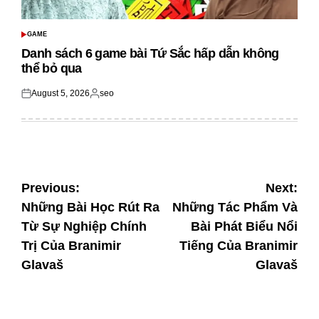
GAME
POSTED
IN
Danh sách 6 game bài Tứ Sắc hấp dẫn không
thể bỏ qua
August 5, 2026
seo
Posted
Posted
on
by
Post
Previous:
Next:
Những Bài Học Rút Ra
Những Tác Phẩm Và
navigation
Từ Sự Nghiệp Chính
Bài Phát Biểu Nổi
Trị Của Branimir
Tiếng Của Branimir
Glavaš
Glavaš