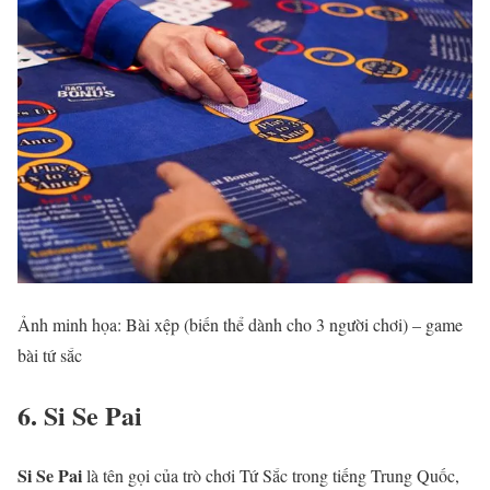
Ảnh minh họa: Bài xệp (biến thể dành cho 3 người chơi) – game
bài tứ sắc
6. Si Se Pai
Si Se Pai
là tên gọi của trò chơi Tứ Sắc trong tiếng Trung Quốc,