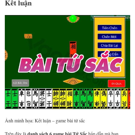
Kết luận
Ảnh minh họa: Kết luận – game bài tứ sắc
danh sách 6 game bài Tứ Sắc
Trên đây là
hấp dẫn mà bạn