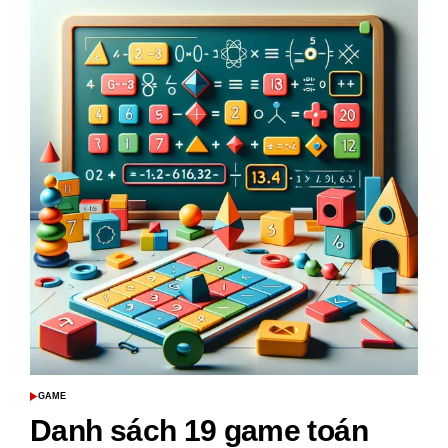
Chi
Tiết
Về
Branimir
Glavaš:
Từ
Tuổi
Thơ
Đến
Sự
Nghiệp
Chính
Trị
GAME
POSTED
IN
Danh sách 19 game toán