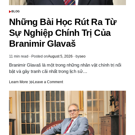
BLOG
POSTED
IN
Những Bài Học Rút Ra Từ
Sự Nghiệp Chính Trị Của
Branimir Glavaš
11 min read
Posted on
August 5, 2026
by
seo
Estimated
read
Branimir Glavaš là một trong những nhân vật chính trị nổi
time
bật và gây tranh cãi nhất trong lịch sử…
on
Learn More
Leave a Comment
Những
Bài
Học
Rút
Ra
Từ
Sự
Nghiệp
Chính