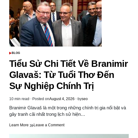
và
Vai
Trò
Của
Ông
Trong
Cuộc
Chiến
Tranh
Giành
BLOG
POSTED
Độc
IN
Tiểu Sử Chi Tiết Về Branimir
Lập
Của
Glavaš: Từ Tuổi Thơ Đến
Croatia
Sự Nghiệp Chính Trị
10 min read
Posted on
August 4, 2026
by
seo
Estimated
read
Branimir Glavaš là một trong những chính trị gia nổi bật và
time
gây tranh cãi nhất trong lịch sử hiện…
on
Learn More
Leave a Comment
Tiểu
Sử