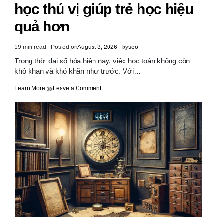
học thú vị giúp trẻ học hiệu
quả hơn
19 min read
Posted on
August 3, 2026
by
seo
Estimated
read
Trong thời đại số hóa hiện nay, việc học toán không còn
time
khô khan và khó khăn như trước. Với…
on
Learn More
Leave a Comment
Danh
sách
19
game
toán
học
thú
vị
giúp
trẻ
học
hiệu
quả
hơn