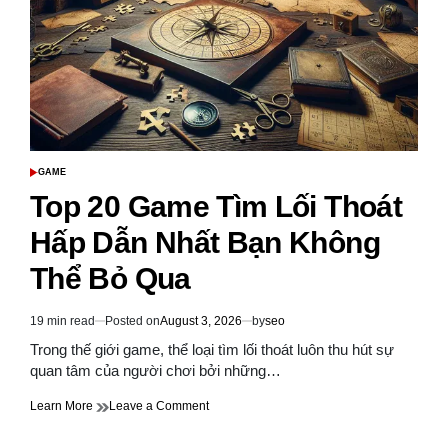
GAME
POSTED
IN
Top 20 Game Tìm Lối Thoát
Hấp Dẫn Nhất Bạn Không
Thể Bỏ Qua
19 min read
Posted on
August 3, 2026
by
seo
Estimated
read
Trong thế giới game, thể loại tìm lối thoát luôn thu hút sự
time
quan tâm của người chơi bởi những…
on
Learn More
Leave a Comment
Top
20