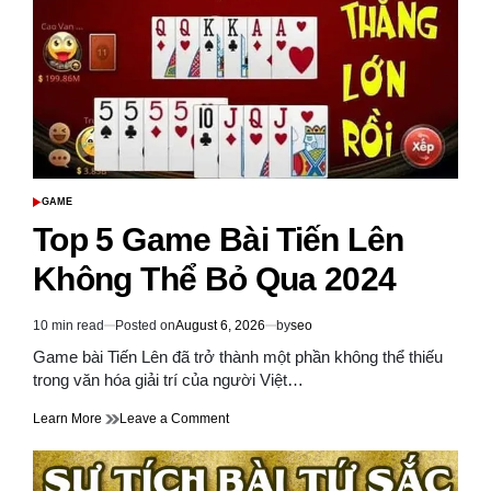
Vua
Hay
Nhất
Để
Thách
Thức
Kỹ
Năng
Của
Bạn
GAME
POSTED
IN
Top 5 Game Bài Tiến Lên
Không Thể Bỏ Qua 2024
10 min read
Posted on
August 6, 2026
by
seo
Estimated
read
Game bài Tiến Lên đã trở thành một phần không thể thiếu
time
trong văn hóa giải trí của người Việt…
on
Learn More
Leave a Comment
Top
5
Game