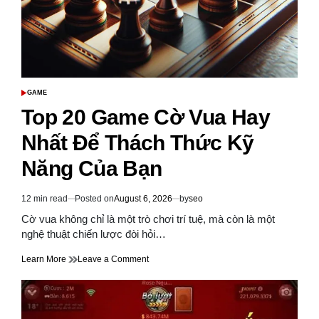
GAME
POSTED
IN
Top 20 Game Cờ Vua Hay
Nhất Để Thách Thức Kỹ
Năng Của Bạn
12 min read
Posted on
August 6, 2026
by
seo
Estimated
read
Cờ vua không chỉ là một trò chơi trí tuệ, mà còn là một
time
nghệ thuật chiến lược đòi hỏi…
on
Learn More
Leave a Comment
Top
20
Game
Cờ