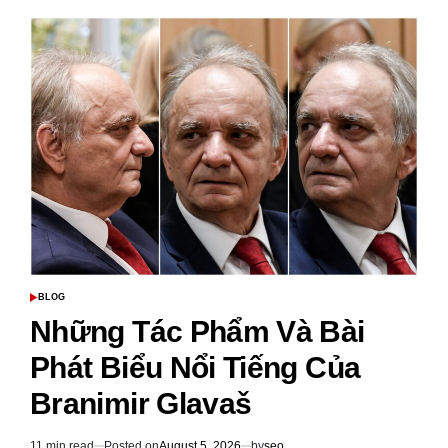
Danh
sách
6
game
bài
Tứ
Sắc
hấp
dẫn
không
thể
bỏ
qua
BLOG
POSTED
IN
Những Tác Phẩm Và Bài
Phát Biểu Nổi Tiếng Của
Branimir Glavaš
11 min read
Posted on
August 5, 2026
by
seo