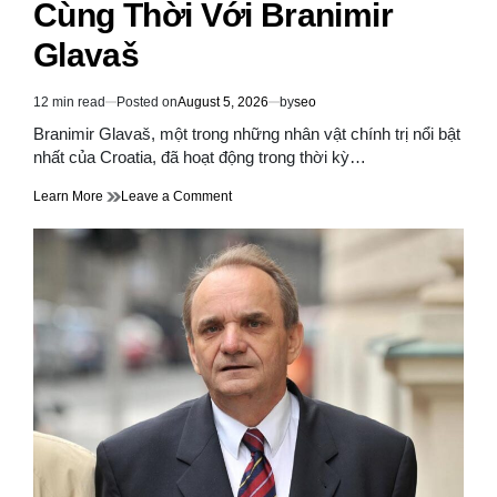
Cùng Thời Với Branimir
Glavaš
12 min read
Posted on
August 5, 2026
by
seo
Estimated
read
Branimir Glavaš, một trong những nhân vật chính trị nổi bật
time
nhất của Croatia, đã hoạt động trong thời kỳ…
on
Learn More
Leave a Comment
Những
Nhân
Vật
Chính
Trị
Cùng
Thời
Với
Branimir
Glavaš