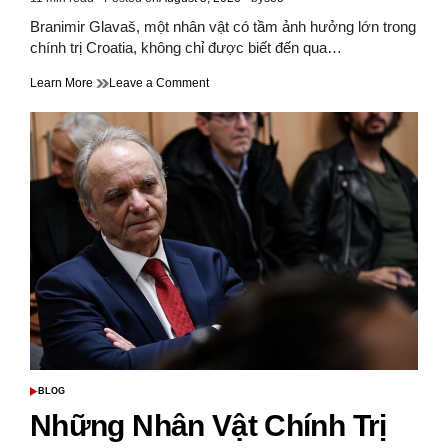
Estimated
read
Branimir Glavaš, một nhân vật có tầm ảnh hưởng lớn trong
time
chính trị Croatia, không chỉ được biết đến qua…
on
Learn More
Leave a Comment
Những
Tác
Phẩm
Và
Bài
Phát
Biểu
Nổi
Tiếng
Của
Branimir
Glavaš
BLOG
POSTED
IN
Những Nhân Vật Chính Trị