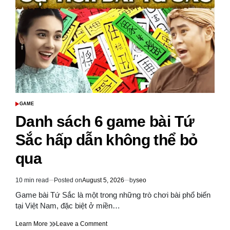
Bài
Tiến
Lên
Không
Thể
Bỏ
Qua
2024
GAME
POSTED
IN
Danh sách 6 game bài Tứ
Sắc hấp dẫn không thể bỏ
qua
10 min read
Posted on
August 5, 2026
by
seo
Estimated
read
Game bài Tứ Sắc là một trong những trò chơi bài phổ biến
time
tại Việt Nam, đặc biệt ở miền…
on
Learn More
Leave a Comment