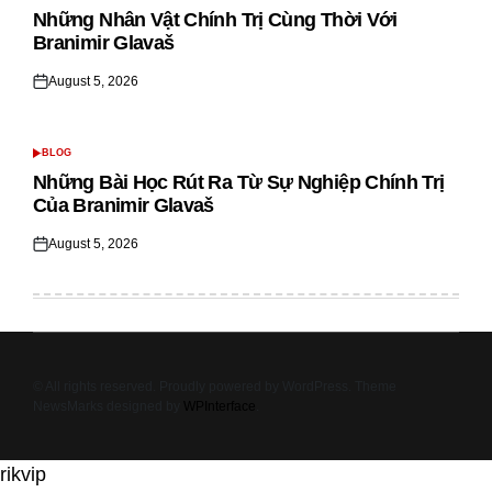
IN
Những Nhân Vật Chính Trị Cùng Thời Với
Branimir Glavaš
August 5, 2026
Posted
on
BLOG
POSTED
IN
Những Bài Học Rút Ra Từ Sự Nghiệp Chính Trị
Của Branimir Glavaš
August 5, 2026
Posted
on
© All rights reserved. Proudly powered by WordPress. Theme
NewsMarks designed by
WPInterface
.
rikvip