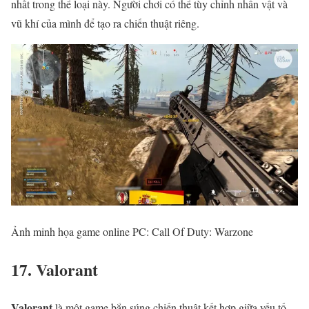
nhất trong thể loại này. Người chơi có thể tùy chỉnh nhân vật và
vũ khí của mình để tạo ra chiến thuật riêng.
Ảnh minh họa game online PC: Call Of Duty: Warzone
17. Valorant
Valorant
là một game bắn súng chiến thuật kết hợp giữa yếu tố