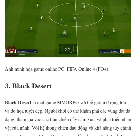
Ảnh minh họa game online PC: FIFA Online 4 (FO4)
3. Black Desert
Black Desert
là một game MMORPG với thế giới mở rộng lớn
và đồ họa tuyệt đẹp. Người chơi có thể khám phá các vùng đất đa
dạng, tham gia vào các trận chiến đầy cảm xúc, và phát triển nhân
vật của mình. Với hệ thống chiến đấu động và khả năng tùy chỉnh