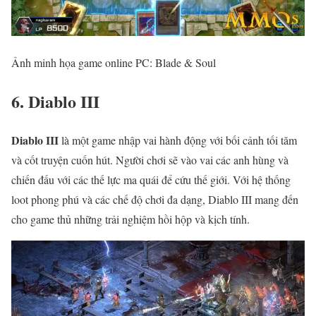
Ảnh minh họa game online PC: Blade & Soul
6. Diablo III
Diablo III
là một game nhập vai hành động với bối cảnh tối tăm
và cốt truyện cuốn hút. Người chơi sẽ vào vai các anh hùng và
chiến đấu với các thế lực ma quái để cứu thế giới. Với hệ thống
loot phong phú và các chế độ chơi đa dạng, Diablo III mang đến
cho game thủ những trải nghiệm hồi hộp và kịch tính.