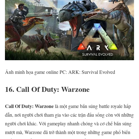
Ảnh minh họa game online PC: ARK: Survival Evolved
16. Call Of Duty: Warzone
Call Of Duty: Warzone
là một game bắn súng battle royale hấp
dẫn, nơi người chơi tham gia vào các trận đấu sống còn với những
người chơi khác. Với gameplay nhanh chóng và cơ chế bắn súng
mượt mà, Warzone đã trở thành một trong những game phổ biến