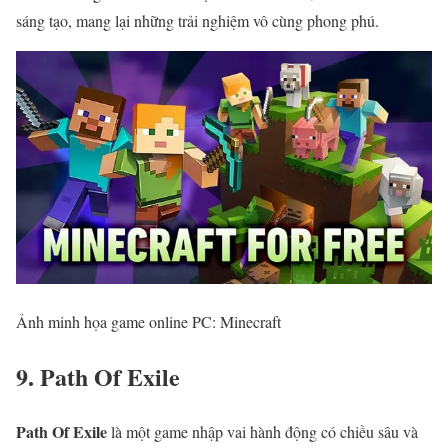
sáng tạo, mang lại những trải nghiệm vô cùng phong phú.
Ảnh minh họa game online PC: Minecraft
9. Path Of Exile
Path Of Exile
là một game nhập vai hành động có chiều sâu và