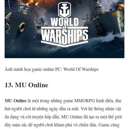
Ảnh minh họa game online PC: World Of Warships
13. MU Online
MU Online
là một trong những game MMORPG kinh điển, thu
hút người chơi từ những ngày đầu ra mắt. Với hệ thống nhân vật
đa dạng và cốt truyện hấp dẫn, MU Online đã tạo ra một thế giới
đầy màu sắc để người chơi khám phá và chiến đấu. Game cũng