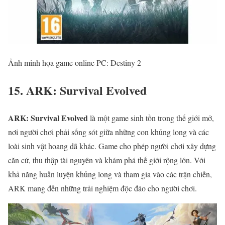
Ảnh minh họa game online PC: Destiny 2
15. ARK: Survival Evolved
ARK: Survival Evolved
là một game sinh tồn trong thế giới mở,
nơi người chơi phải sống sót giữa những con khủng long và các
loài sinh vật hoang dã khác. Game cho phép người chơi xây dựng
căn cứ, thu thập tài nguyên và khám phá thế giới rộng lớn. Với
khả năng huấn luyện khủng long và tham gia vào các trận chiến,
ARK mang đến những trải nghiệm độc đáo cho người chơi.