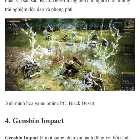
nhân vật sâu sắc, Black Desert mang đến cho người chơi những
trải nghiệm độc đáo và phong phú.
Ảnh minh họa game online PC: Black Desert
4. Genshin Impact
Genshin Impact
là một game nhập vai hành động với bối cảnh