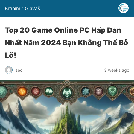
Branimir Glavaš
Top 20 Game Online PC Hấp Dẫn
Nhất Năm 2024 Bạn Không Thể Bỏ
Lỡ!
seo
3 weeks ago