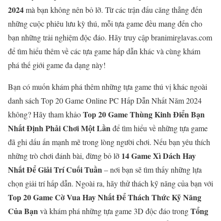
2024
mà bạn không nên bỏ lỡ. Từ các trận đấu căng thẳng đến
những cuộc phiêu lưu kỳ thú, mỗi tựa game đều mang đến cho
bạn những trải nghiệm độc đáo. Hãy truy cập branimirglavas.com
để tìm hiểu thêm về các tựa game hấp dẫn khác và cùng khám
phá thế giới game đa dạng này!
Bạn có muốn khám phá thêm những tựa game thú vị khác ngoài
danh sách Top 20 Game Online PC Hấp Dẫn Nhất Năm 2024
Top 20 Game Thùng Kinh Điển Bạn
không? Hãy tham khảo
Nhất Định Phải Chơi Một Lần
để tìm hiểu về những tựa game
đã ghi dấu ấn mạnh mẽ trong lòng người chơi. Nếu bạn yêu thích
14 Game Xì Dách Hay
những trò chơi đánh bài, đừng bỏ lỡ
Nhất Để Giải Trí Cuối Tuần
– nơi bạn sẽ tìm thấy những lựa
chọn giải trí hấp dẫn. Ngoài ra, hãy thử thách kỹ năng của bạn với
Top 20 Game Cờ Vua Hay Nhất Để Thách Thức Kỹ Năng
Của Bạn
Tổng
và khám phá những tựa game 3D độc đáo trong