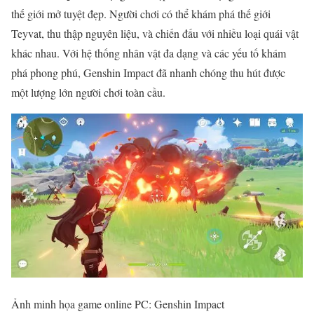
thế giới mở tuyệt đẹp. Người chơi có thể khám phá thế giới
Teyvat, thu thập nguyên liệu, và chiến đấu với nhiều loại quái vật
khác nhau. Với hệ thống nhân vật đa dạng và các yếu tố khám
phá phong phú, Genshin Impact đã nhanh chóng thu hút được
một lượng lớn người chơi toàn cầu.
Ảnh minh họa game online PC: Genshin Impact